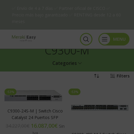
✅ Envío de 4 a 7 días ✅ Partner oficial de CISCO ✅
Precio más bajo garantizado ✅ RENTING desde 12 a 60
meses
MENU
C9300-M
Categories
Filters
-53%
-53%
C9300-24S-M | Switch Cisco
Catalyst 24 Puertos SFP
16.087,00
€
34.227,00
€