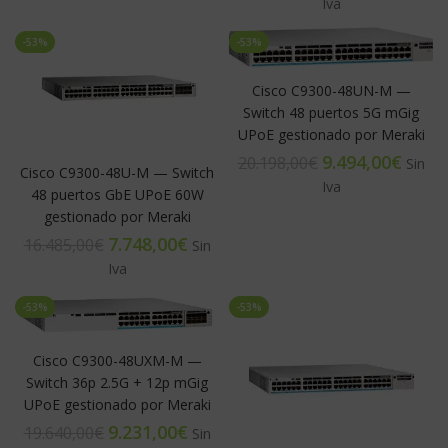
-53%
-53%
Cisco C9300-48UN-M —
Switch 48 puertos 5G mGig
UPoE gestionado por Meraki
9.494,00
€
20.198,00
€
Cisco C9300-48U-M — Switch
48 puertos GbE UPoE 60W
gestionado por Meraki
7.748,00
€
16.485,00
€
-53%
-53%
Cisco C9300-48UXM-M —
Switch 36p 2.5G + 12p mGig
UPoE gestionado por Meraki
9.231,00
€
19.640,00
€