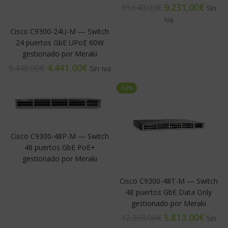
9.231,00
€
19.640,00
€
Cisco C9300-24U-M — Switch
24 puertos GbE UPoE 60W
gestionado por Meraki
4.441,00
€
9.448,00
€
-53%
Cisco C9300-48P-M — Switch
48 puertos GbE PoE+
gestionado por Meraki
Cisco C9300-48T-M — Switch
48 puertos GbE Data Only
gestionado por Meraki
5.813,00
€
12.368,00
€