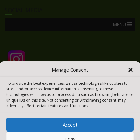
SOCIAL MEDIA
MENU
Manage Consent
To provide the best experiences, we use technologies like cookies to
store and/or access device information. Consenting to these
technologies will allow us to process data such as browsing behavior or
unique IDs on this site. Not consenting or withdrawing consent, may
adversely affect certain features and functions.
Accept
2025 © Todos los derechos reservados
Meraki Easy
Deny