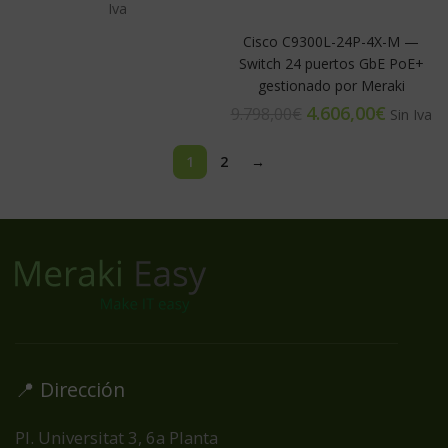
Cisco C9300L-24P-4X-M —
Switch 24 puertos GbE PoE+
gestionado por Meraki
4.606,00
€
9.798,00
€
1
2
→
📍 Dirección
Pl. Universitat 3, 6a Planta