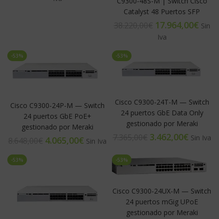
C9300-48S-M | Switch Cisco
Catalyst 48 Puertos SFP
17.964,00
€
38.220,00
€
-53%
-53%
Cisco C9300-24T-M — Switch
Cisco C9300-24P-M — Switch
24 puertos GbE Data Only
24 puertos GbE PoE+
gestionado por Meraki
gestionado por Meraki
3.462,00
€
7.365,00
€
4.065,00
€
8.648,00
€
-53%
-53%
Cisco C9300-24UX-M — Switch
24 puertos mGig UPoE
gestionado por Meraki