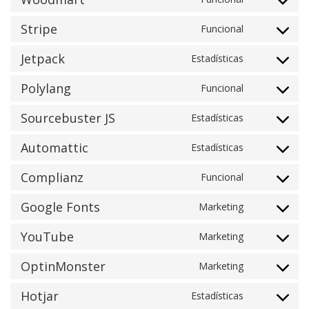
Consent to
google-
service
analytics
Stripe
Funcional
Consent to
woodmart
service
Jetpack
Estadísticas
Consent to
stripe
service
Polylang
Funcional
Consent to
jetpack
service
Sourcebuster JS
Estadísticas
Consent to
polylang
service
Automattic
Estadísticas
Consent to
sourcebuste
service
js
Complianz
Funcional
Consent to
automattic
service
Google Fonts
Marketing
Consent to
complianz
service
YouTube
Marketing
Consent to
google-
service
fonts
OptinMonster
Marketing
Consent to
youtube
service
Hotjar
Estadísticas
Consent to
optinmonst