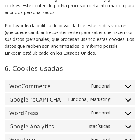
cookies. Este contenido podría procesar cierta información para
anuncios personalizados.
Por favor lea la política de privacidad de estas redes sociales
(que puede cambiar frecuentemente) para saber que hacen con
sus datos (personales) que procesan usando estas cookies. Los
datos que reciben son anonimizados lo máximo posible.
LinkedIn está ubicado en los Estados Unidos.
6. Cookies usadas
WooCommerce
Funcional
Consent to
service
Google reCAPTCHA
Funcional, Marketing
Consent to
woocomme
service
WordPress
Funcional
Consent to
google-
service
recaptcha
Google Analytics
Estadísticas
Consent to
wordpress
service
Woodmart
Funcional