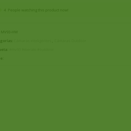
4
People watching this product now!
:
MV93-HW
gorías:
Cámaras inteligentes
,
Cámaras Outdoor
ueta:
#mv93 #meraki #outdoor
e: