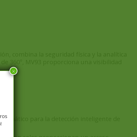
n, combina la seguridad física y la analítica
) de 360°, MV93 proporciona una visibilidad
×
tros
tomático para la detección inteligente de
!