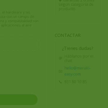
segun categoría de
producto.
s, el hardware y las
ísica con un campo de
na y compatibilidad con
aplicaciones al aire
CONTACTAR
¿Tienes dudas?
Háblanos por el
💬
chat
hello@meraki-
📧
easy.com
📞
931 80 10 85