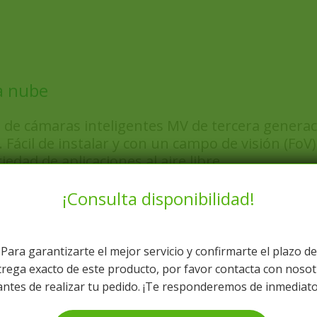
a nube
de cámaras inteligentes MV de tercera generació
Fácil de instalar y con un campo de visión (FoV
edad de aplicaciones al aire libre.
¡Consulta disponibilidad!
Para garantizarte el mejor servicio y confirmarte el plazo de
rega exacto de este producto, por favor contacta con noso
Capacidad de aprendizaje au
ón horizontal y
antes de realizar tu pedido. ¡Te responderemos de inmediato
objetos