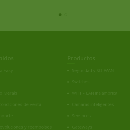
pidos
Productos
i-Easy
Seguridad y SD-WAN
Switches
co Meraki
WIFI – LAN inalámbrica
condiciones de venta
Cámaras inteligentes
soporte
Sensores
 devoluciones y reembolsos
Gateways