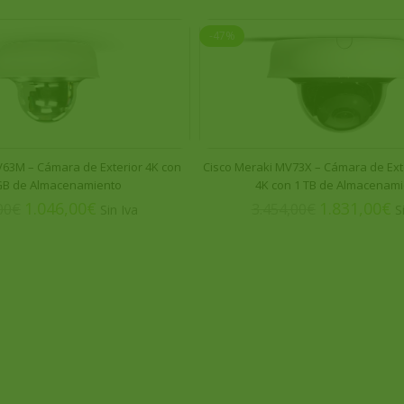
-47%
V63M – Cámara de Exterior 4K con
Cisco Meraki MV73X – Cámara de Exte
GB de Almacenamiento
4K con 1 TB de Almacenam
1.046,00
€
1.831,00
€
00
€
3.454,00
€