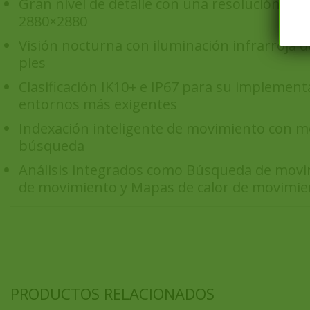
Gran nivel de detalle con una resolución de 
2880×2880
Visión nocturna con iluminación infrarroja d
pies
Clasificación IK10+ e IP67 para su implement
entornos más exigentes
Indexación inteligente de movimiento con m
búsqueda
Análisis integrados como Búsqueda de mov
de movimiento y Mapas de calor de movimie
PRODUCTOS RELACIONADOS