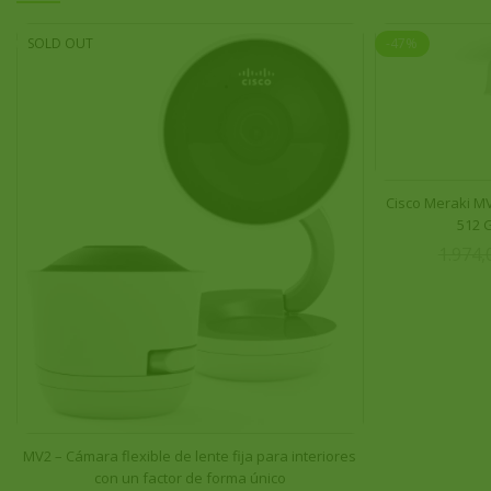
SOLD OUT
-47%
Cisco Meraki M
512 
1.974,
MV2 – Cámara flexible de lente fija para interiores
con un factor de forma único