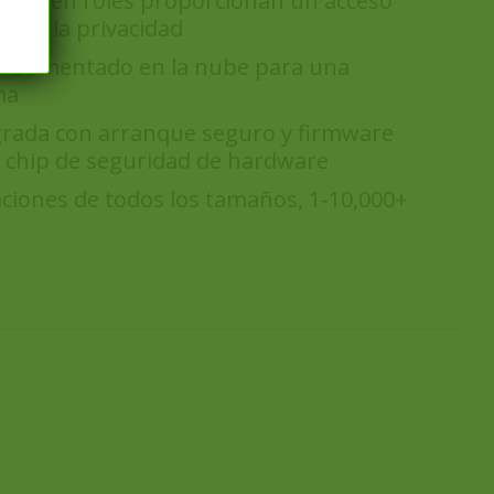
adas en roles proporcionan un acceso
izan la privacidad
l aumentado en la nube para una
ma
grada con arranque seguro y firmware
 chip de seguridad de hardware
iones de todos los tamaños, 1-10,000+