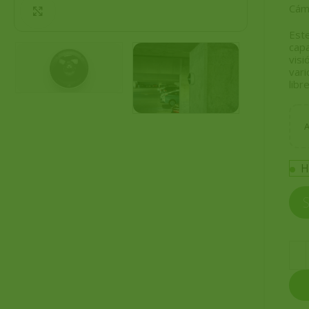
Cám
Click to enlarge
Este
capa
visi
vari
libr
H