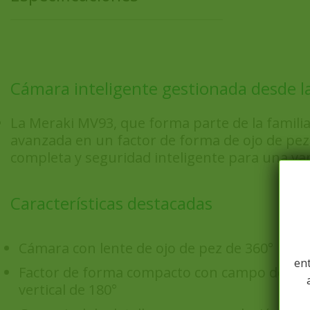
Cámara inteligente gestionada desde l
La Meraki MV93, que forma parte de la familia 
avanzada en un factor de forma de ojo de pez. 
completa y seguridad inteligente para una vari
Características destacadas
Cámara con lente de ojo de pez de 360°
ent
Factor de forma compacto con campo de visi
vertical de 180°