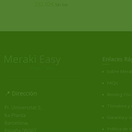
€
Enlaces Rá
Sobre Merak
FAQs
📍 Dirección
Renting Cis
Términos y 
Pl. Universitat 3,
6a Planta
Garantía y 
Barcelona,
Política de
España
08007