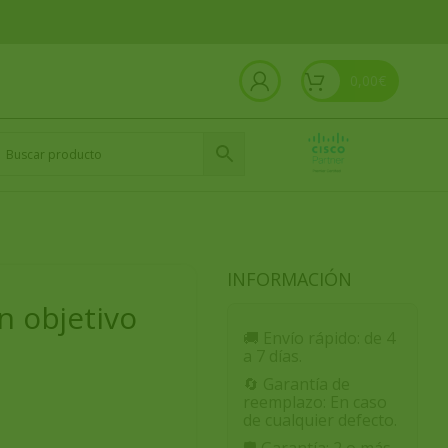
0,00
€
INFORMACIÓN
n objetivo
🚚
Envío rápido:
de 4
a 7 días.
🔄
Garantía de
reemplazo:
En caso
de cualquier defecto.
🛡️
Garantía:
2 o más