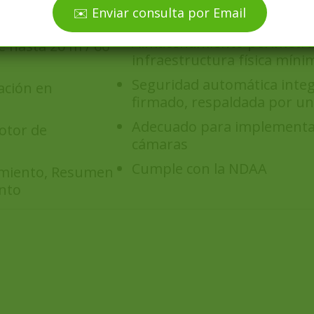
Las cuentas de usuario bas
vídeo de hasta
✉️ Enviar consulta por Email
seguro a los vídeos y garant
Almacenamiento perimetra
e hasta 20 m / 66
infraestructura física míni
Seguridad automática inte
ación en
firmado, respaldada por un
Adecuado para implementac
otor de
cámaras
Cumple con la NDAA
imiento, Resumen
nto