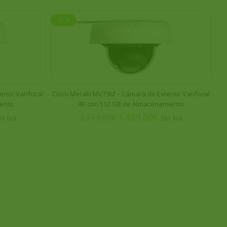
-47%
S
rior Varifocal
Cisco Meraki MV73M – Cámara de Exterior Varifocal
iento
4K con 512 GB de Almacenamiento
1.439,00
€
2.714,00
€
M