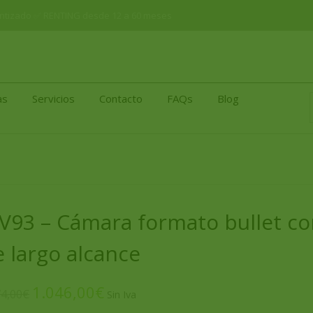
arantizado ✅ RENTING desde 12 a 60 meses
as
Servicios
Contacto
FAQs
Blog
V93 – Cámara formato bullet co
 largo alcance
1.046,00
€
74,00
€