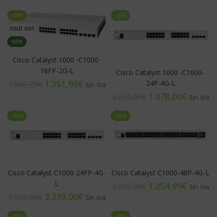
-19%
-35%
SOLD OUT
NEW
Cisco Catalyst 1000 -C1000-
16FP-2G-L
Cisco Catalyst 1000 -C1000-
1.351,99
€
24P-4G-L
1.666,20
€
1.478,00
€
2.274,00
€
-35%
-65%
Cisco Catalyst C1000-24FP-4G-
Cisco Catalyst C1000-48P-4G-L
L
1.254,99
€
3.603,00
€
2.339,00
€
3.598,00
€
-65%
-68%