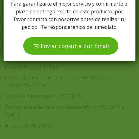
Para garantizarte el mejor servicio y confirmarte el
1x USB (conmutación por error celular1)
plazo de entrega exacto de este producto, por
Interfaces LAN: 4x GbE RJ45
favor contacta con nosotros antes de realizar tu
2 SFP+ de 10 GbE
pedido. ¡Te responderemos de inmediato!
Montaje: Rack 1U
✉️ Enviar consulta por Email
Dimensiones (An x Pr x Al): 84,6 mm x 285,2 mm x 44
mm
Peso: 6,99 lbs (3,17 kg)
Fuente de alimentación: Interna 100-127VAC, 200-
240VAC (50/60Hz)
Carga de alimentación: 42W/109W
Temperatura de funcionamiento: 0°C a 40°C (32°F a
104°F)
Humedad: 5% a 95%.