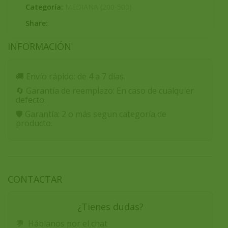
Categoría:
MEDIANA (200-500)
Share:
INFORMACIÓN
🚚
Envío rápido:
de 4 a 7 días.
🔄
Garantía de reemplazo:
En caso de cualquier
defecto.
🛡️
Garantía:
2 o más segun categoría de
producto.
CONTACTAR
¿Tienes dudas?
💬
Háblanos por el chat