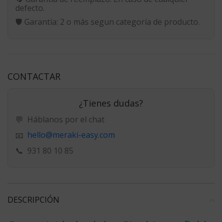
defecto.
🛡️
Garantía:
2 o más segun categoría de producto.
CONTACTAR
¿Tienes dudas?
💬
Háblanos por el chat
hello@meraki-easy.com
📧
📞
931 80 10 85
DESCRIPCIÓN