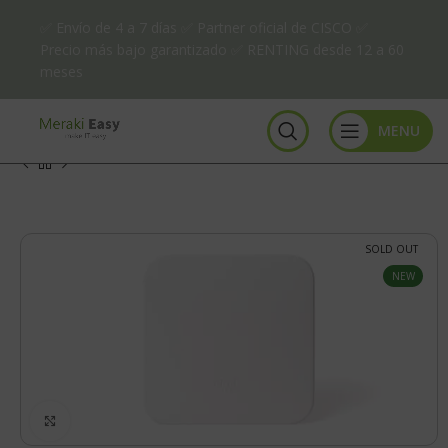
✅ Envío de 4 a 7 días ✅ Partner oficial de CISCO ✅
Precio más bajo garantizado ✅ RENTING desde 12 a 60
meses
MENU
SOLD OUT
NEW
Click to enlarge