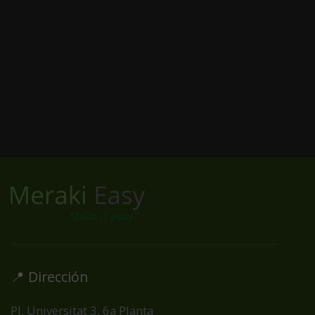
See the world through
a new lens.
CONTACT US
FAQ
📍 Dirección
Pl. Universitat 3, 6a Planta