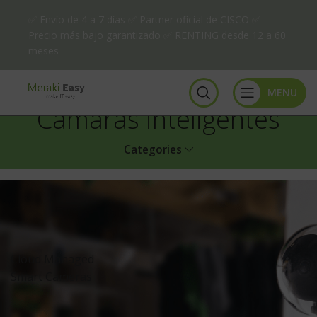
✅ Envío de 4 a 7 días ✅ Partner oficial de CISCO ✅
Precio más bajo garantizado ✅ RENTING desde 12 a 60
meses
MENU
Cámaras inteligentes
Categories
Cloud Managed
Smart Cameras