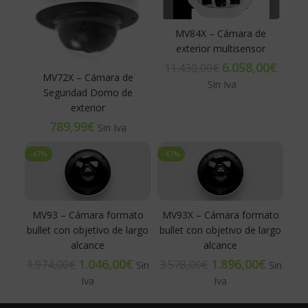
MV84X – Cámara de
exterior multisensor
6.058,00
€
11.430,00
€
MV72X – Cámara de
Seguridad Domo de
exterior
€
-47%
-47%
MV93 – Cámara formato
MV93X – Cámara formato
bullet con objetivo de largo
bullet con objetivo de largo
alcance
alcance
1.046,00
€
1.896,00
€
1.974,00
€
3.578,00
€