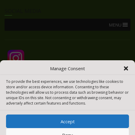
SOCIAL MEDIA
MENU
Manage Consent
To provide the best experiences, we use technologies like cookies to
store and/or access device information. Consenting to these
technologies will allow us to process data such as browsing behavior or
unique IDs on this site. Not consenting or withdrawing consent, may
adversely affect certain features and functions.
Accept
2025 © Todos los derechos reservados
Meraki Easy
Deny