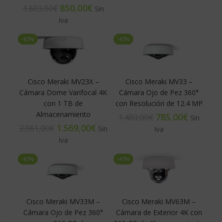
850,00
€
1.603,00
€
-47%
-47%
Cisco Meraki MV23X –
Cisco Meraki MV33 –
Cámara Dome Varifocal 4K
Cámara Ojo de Pez 360°
con 1 TB de
con Resolución de 12.4 MP
Almacenamiento
785,00
€
1.480,00
€
1.569,00
€
2.961,00
€
-47%
-47%
Cisco Meraki MV33M –
Cisco Meraki MV63M –
Cámara Ojo de Pez 360°
Cámara de Exterior 4K con