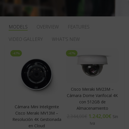
MODELS
OVERVIEW
FEATURES
VIDEO GALLERY
WHAT'S NEW
-47%
-47%
Cisco Meraki MV23M –
Cámara Dome Varifocal 4K
con 512GB de
Cámara Mini Inteligente
Almacenamiento
Cisco Meraki MV13M –
1.242,00
€
2.344,00
€
Resolución 4K Gestionada
en Cloud