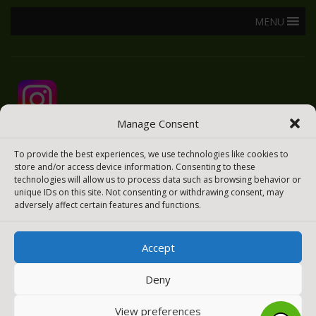
MENU
Manage Consent
To provide the best experiences, we use technologies like cookies to
store and/or access device information. Consenting to these
technologies will allow us to process data such as browsing behavior or
unique IDs on this site. Not consenting or withdrawing consent, may
adversely affect certain features and functions.
Accept
2025 © Todos los derechos reservados
Meraki Easy
Deny
[payment_methods_image]
View preferences