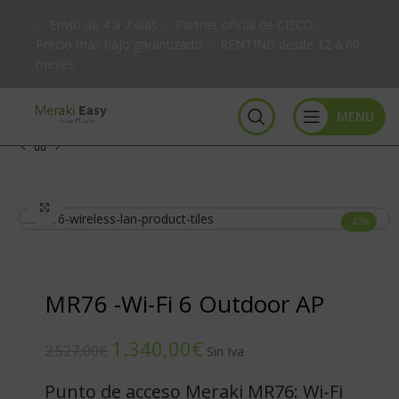
✅ Envío de 4 a 7 días ✅ Partner oficial de CISCO ✅
Precio más bajo garantizado ✅ RENTING desde 12 a 60
meses
MENU
Click to enlarge
-47%
MR76 -Wi-Fi 6 Outdoor AP
1.340,00
€
2.527,00
€
Punto de acceso Meraki MR76: Wi-Fi