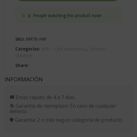
8
People watching this product now!
SKU:
MR76-HW
Categorías:
WIFI - LAN inalámbrica
,
Wireless
Outdoor
Share:
INFORMACIÓN
🚚
Envío rápido:
de 4 a 7 días.
🔄
Garantía de reemplazo:
En caso de cualquier
defecto.
🛡️
Garantía:
2 o más segun categoría de producto.