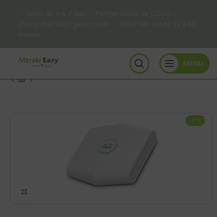
✅ Envío de 4 a 7 días ✅ Partner oficial de CISCO ✅
Precio más bajo garantizado ✅ RENTING desde 12 a 60
meses
MENU
-47%
Click to enlarge