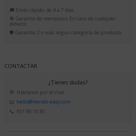
🚚
Envío rápido:
de 4 a 7 días.
🔄
Garantía de reemplazo:
En caso de cualquier
defecto.
🛡️
Garantía:
2 o más segun categoría de producto.
CONTACTAR
¿Tienes dudas?
💬
Háblanos por el chat
hello@meraki-easy.com
📧
📞
931 80 10 85