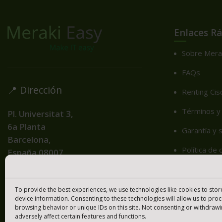
Enlaces R
Sobre Mera
FAQs
📍 Dirección
Renting Cis
Términos y 
Pl. Universitat 3,
6a Planta
Garantía y 
Barcelona,
Política de
España
08007
Telf. 📞
Contacte c
931801085
Igualamos t
To provide the best experiences, we use technologies like cookies to sto
device information. Consenting to these technologies will allow us to pro
Cookie Poli
browsing behavior or unique IDs on this site. Not consenting or withdraw
adversely affect certain features and functions.