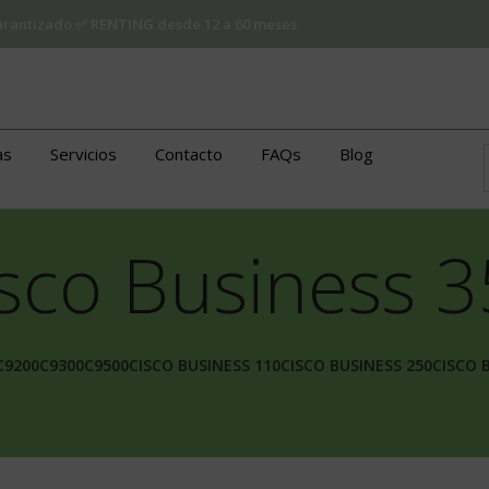
 garantizado ✅ RENTING desde 12 a 60 meses
as
Servicios
Contacto
FAQs
Blog
sco Business 
C9200
C9300
C9500
CISCO BUSINESS 110
CISCO BUSINESS 250
CISCO 