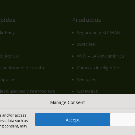
ápidos
Productos
ki-Easy
Seguridad y SD-WAN
Switches
co Meraki
WIFI – LAN inalámbrica
condiciones de venta
Cámaras inteligentes
soporte
Sensores
 devoluciones y reembolsos
Gateways
Manage Consent
on nosotros
Seguridad DNS – Cisco Umbr
u Precio – Meraki easy
Compra y Renovación de Lic
re and/or access
Accept
cess data such as
cy (EU)
ing consent, may