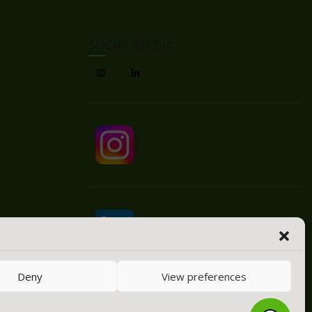
SOCIAL MEDIA
ella
encias
Deny
View preferences