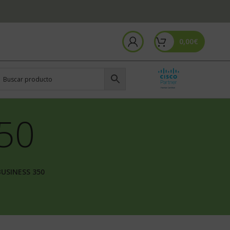
0,00
€
350
BUSINESS 350