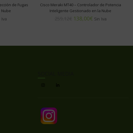
ección de Fugas
Cisco Meraki MT40 – Controlador de Potencia
a Nube
Inteligente Gestionado en la Nube
138,00
€
259,12
€
SOCIAL MEDIA