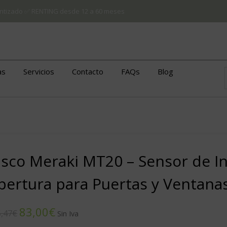
arantizado ✅ RENTING desde 12 a 60 meses
as
Servicios
Contacto
FAQs
Blog
isco Meraki MT20 – Sensor de I
pertura para Puertas y Ventana
83,00
€
,47
€