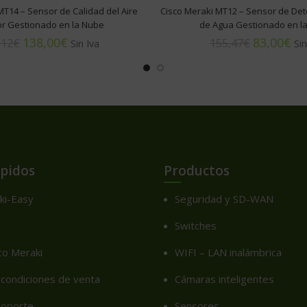
MT14 – Sensor de Calidad del Aire
Cisco Meraki MT12 – Sensor de Det
ior Gestionado en la Nube
de Agua Gestionado en l
138,00
€
83,00
€
,12
€
155,47
€
ápidos
Productos
ki-Easy
Seguridad y SD-WAN
Switches
co Meraki
WIFI – LAN inalámbrica
condiciones de venta
Cámaras inteligentes
soporte
Sensores