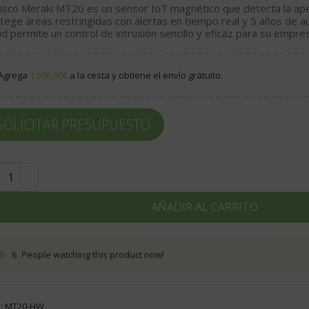
isco Meraki MT20
es un sensor
IoT
magnético que detecta la ape
tege áreas restringidas con alertas en tiempo real y 5 años de a
ud permite un control de intrusión sencillo y eficaz para su empre
Agrega
1.500,00
€
a la cesta y obtiene el envío gratuito.
SOLICITAR PRESUPUESTO
AÑADIR AL CARRITO
6
People watching this product now!
:
MT20-HW