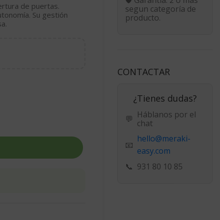
rtura de puertas.
segun categoría de
utonomía. Su gestión
producto.
sa.
CONTACTAR
¿Tienes dudas?
Háblanos por el
💬
chat
hello@meraki-
📧
easy.com
📞
931 80 10 85