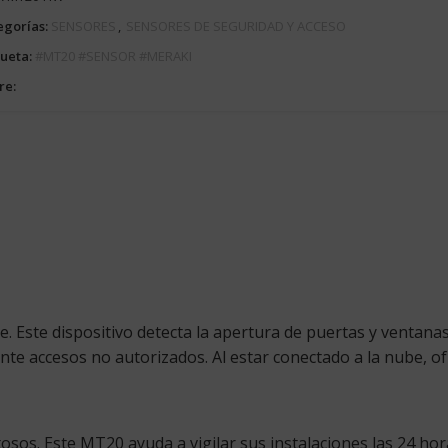
egorías:
SENSORES
,
SENSORES DE SEGURIDAD Y ACCESO
queta:
#MT20 #SENSOR #MERAKI
re:
. Este dispositivo detecta la apertura de puertas y ventanas
e accesos no autorizados. Al estar conectado a la nube, ofr
os. Este MT20 ayuda a vigilar sus instalaciones las 24 hor