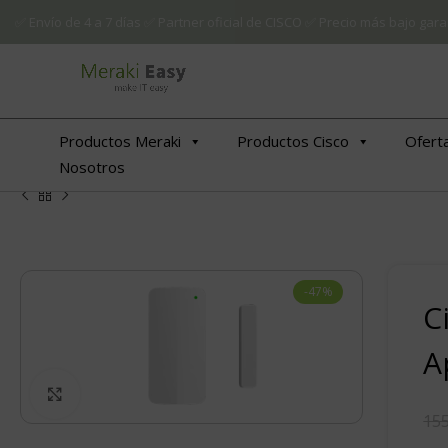
✅ Envío de 4 a 7 días ✅ Partner oficial de CISCO ✅ Precio más bajo g
Productos Meraki
Productos Cisco
Ofert
Nosotros
-47%
C
A
€
€
Click to enlarge
155