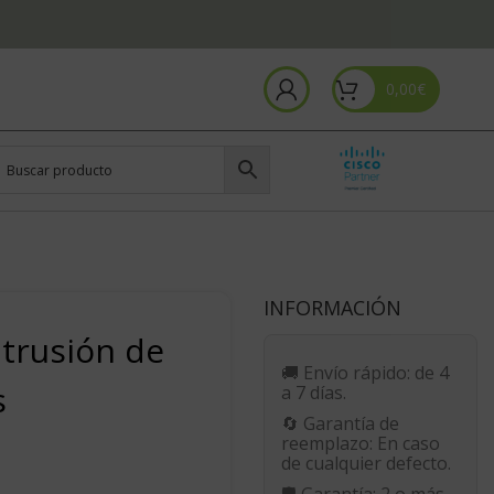
0,00
€
INFORMACIÓN
ntrusión de
🚚
Envío rápido:
de 4
s
a 7 días.
🔄
Garantía de
reemplazo:
En caso
de cualquier defecto.
🛡️
Garantía:
2 o más