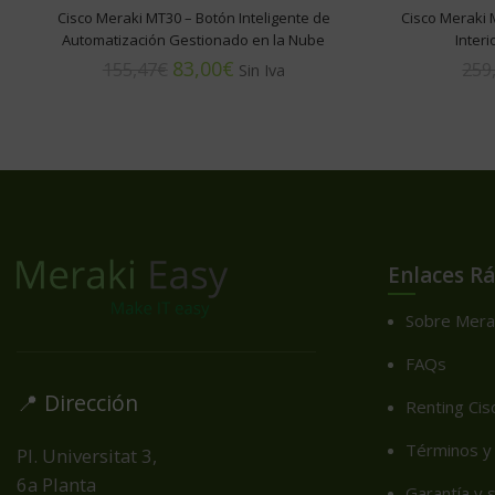
Cisco Meraki MT30 – Botón Inteligente de
Cisco Meraki 
Automatización Gestionado en la Nube
Inter
83,00
€
155,47
€
259
Enlaces R
Sobre Mera
FAQs
📍 Dirección
Renting Cis
Términos y 
Pl. Universitat 3,
6a Planta
Garantía y 