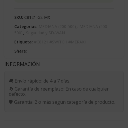
SKU:
C8121-G2-MX
Categorías:
MEDIANA (200-500)
,
MEDIANA (200-
500)
,
Seguridad y SD-WAN
Etiqueta:
#C8121 #SWITCH #MERAKI
Share:
INFORMACIÓN
🚚
Envío rápido:
de 4 a 7 días.
🔄
Garantía de reemplazo:
En caso de cualquier
defecto.
🛡️
Garantía:
2 o más segun categoría de producto.