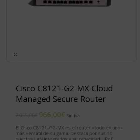
Click to enlarge
Cisco C8121-G2-MX Cloud
Managed Secure Router
966,00
€
2.055,00
€
El
Cisco C8121-G2-MX
es el router «todo en uno»
más versátil de su gama. Destaca por sus 10
puertos LAN integrados y su capacidad UPoE,