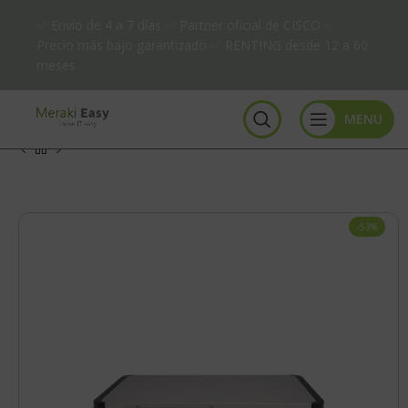
✅ Envío de 4 a 7 días ✅ Partner oficial de CISCO ✅
Precio más bajo garantizado ✅ RENTING desde 12 a 60
meses
MENU
-53%